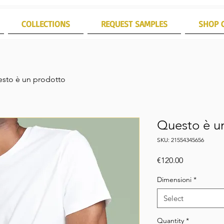
COLLECTIONS
REQUEST SAMPLES
SHOP 
sto è un prodotto
Questo è u
SKU: 21554345656
Price
€120.00
Dimensioni
*
Select
Quantity
*