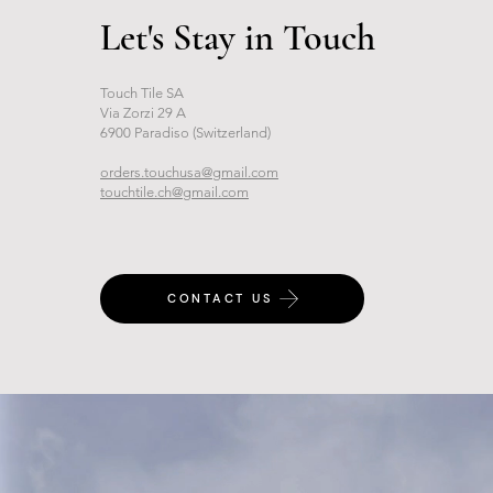
Let's Stay in Touch
Touch Tile SA
Via Zorzi 29 A
6900 Paradiso (Switzerland)
orders.touchusa@gmail.com
touchtile.ch@gmail.com
CONTACT US